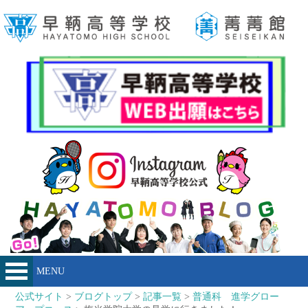
MENU
公式サイト
>
ブログトップ
>
記事一覧
>
普通科 進学グロー