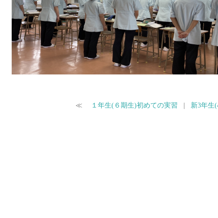
≪
１年生(６期生)初めての実習
|
新3年生