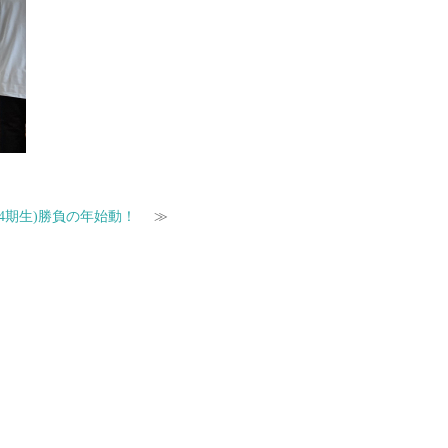
(4期生)勝負の年始動！
≫