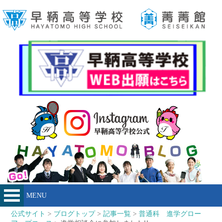
MENU
公式サイト
>
ブログトップ
>
記事一覧
>
普通科 進学グロー