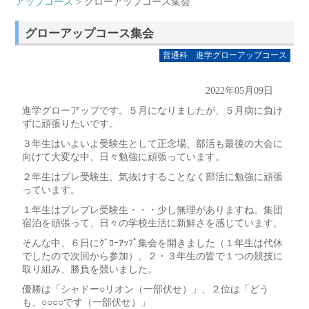
アップコース
> グローアップコース集会
グローアップコース集会
普通科 進学グローアップコース
2022年05月09日
進学グローアップです。５月になりましたが、５月病に負け
ずに頑張りたいです。
３年生はいよいよ受験生として正念場、部活も最後の大会に
向けて大変な中、日々勉強に頑張っています。
２年生はプレ受験生、気抜けすることなく部活に勉強に頑張
っています。
１年生はプレプレ受験生・・・少し無理がありますね。集団
宿泊を頑張って、日々の学校生活に新鮮さを感じています。
そんな中、６日にｸﾞﾛｰｱｯﾌﾟ集会を開きました（１年生は代休
でしたので次回から参加）。２・３年生の皆で１つの競技に
取り組み、勝負を競いました。
優勝は「シャドー○リオン（一部伏せ）」、２位は「どう
も、○○○○です（一部伏せ）」