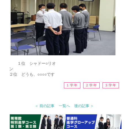
１位 シャドー○リオ
２位 どうも、○○○○です
１学年
２学年
３学年
＜ 前の記事
一覧へ
後の記事 ＞