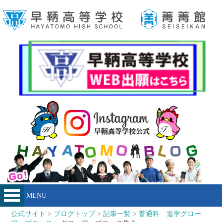
MENU
公式サイト
>
ブログトップ
>
記事一覧
>
普通科 進学グロー