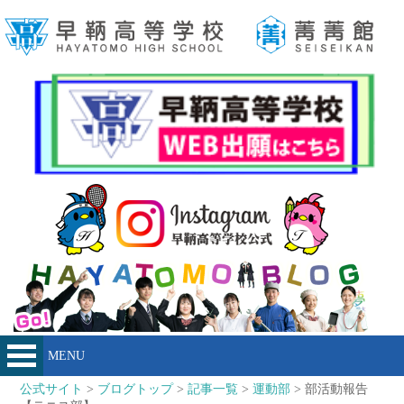
MENU
公式サイト
>
ブログトップ
>
記事一覧
>
運動部
> 部活動報告