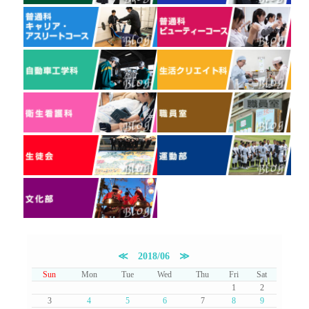
≪
2018/06
≫
Sun
Mon
Tue
Wed
Thu
Fri
Sat
1
2
3
4
5
6
7
8
9