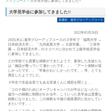
アップコース
> 大学見学会に参加してきました!!
大学見学会に参加してきました!!
普通科 進学グローアップコース
2022年05月26日
26日(木)に進学グローアップコースの３学年で「福岡大学 →
日本経済大学」、「九州産業大学 → 大原学園」、「三幸学
園 → 日本経済大学」の３コースに分かれて上級学校見学会
に参加してきました。
どの学校でも貴重な体験ができたようで、参加した生徒たち
は「施設が整っていて凄かったです。」、「アート体験が楽
しかったです。」「学食がおいしかったです。」等、とても
満足したようでした。
３年生で生徒会長でもある安達くんに感想を聞くと…
「コロナ禍のためにオープンキャンパスが中止になったり、
遠方への移動に制限がかかる中、こういった見学会は貴重な
経験になりました。この体験を今後の進路選択に生かしてい
きたいです。」
ということでした。どの学年の生徒も、今日の体験が受験校