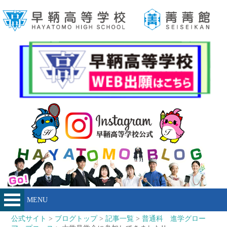
MENU
公式サイト
>
ブログトップ
>
記事一覧
>
普通科 進学グロー