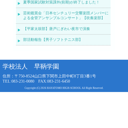
夏季国家試験対策課外(前期)が終了しました！
芸術鑑賞会「日本センチュリー交響楽団メンバーに
よる金管アンサンブルコンサート」【吹奏楽部】
【平家太鼓部】唐戸にぎわい夜市で演奏
部活動報告【男子ソフトテニス部】
学校法人 早鞆学園
住所：〒750-8524
山口県下関市上田中町8丁目3番1号
TEL:083-231-0080 FAX:083-231-6450
Copyright (C) 2026 HAYATOMO HIGH-SCHOOL All Right Reserved.