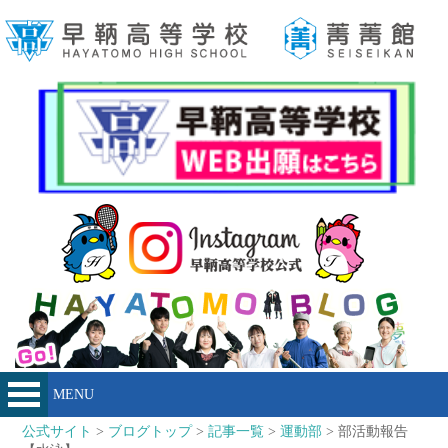
MENU
公式サイト
>
ブログトップ
>
記事一覧
>
運動部
> 部活動報告