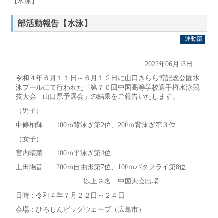
【水泳】
部活動報告【水泳】
運動部
2022年06月13日
令和４年６月１１日～６月１２日に山口きらら博記念公園水
泳プールにて行われた「第７０回中国高等学校選手権水泳競
技大会 山口県予選会」の結果をご報告いたします。
（男子）
中條柚輝 100ｍ背泳ぎ第2位、200ｍ背泳ぎ第３位
（女子）
宮内晴菜 100ｍ平泳ぎ第4位
土田陽音 200ｍ自由形第7位、100ｍバタフライ第8位
以上３名 中国大会出場
日時：令和４年７月２２日～２４日
会場：ひろしんビッグウェーブ（広島市）