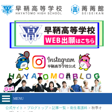
MENU
公式サイト
>
ブログトップ
>
記事一覧
>
衛生看護科
> 秋季オ