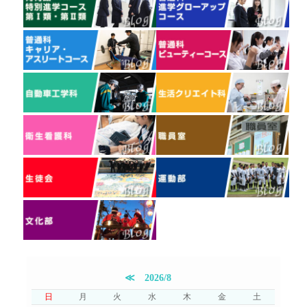
≪
2026/8
日
月
火
水
木
金
土