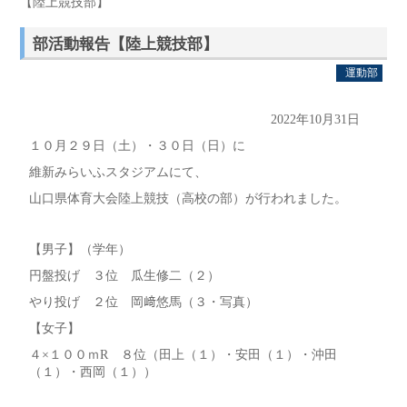
【陸上競技部】
部活動報告【陸上競技部】
運動部
2022年10月31日
１０月２９日（土）・３０日（日）に
維新みらいふスタジアムにて、
山口県体育大会陸上競技（高校の部）が行われました。
【男子】（学年）
円盤投げ ３位 瓜生修二（２）
やり投げ ２位 岡﨑悠馬（３・写真）
【女子】
４×１００ｍR ８位（田上（１）・安田（１）・沖田
（１）・西岡（１））