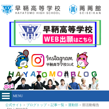
MENU
公式サイト
>
ブログトップ
>
記事一覧
>
運動部
> 部活動報告