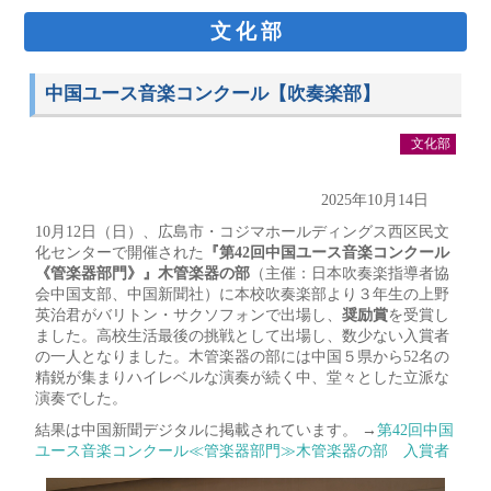
文化部
中国ユース音楽コンクール【吹奏楽部】
文化部
2025年10月14日
10月12日（日）、広島市・コジマホールディングス西区民文
化センターで開催された
『第42回中国ユース音楽コンクール
《管楽器部門》』木管楽器の部
（主催：日本吹奏楽指導者協
会中国支部、中国新聞社）に本校吹奏楽部より３年生の上野
英治君がバリトン・サクソフォンで出場し、
奨励賞
を受賞し
ました。高校生活最後の挑戦として出場し、数少ない入賞者
の一人となりました。木管楽器の部には中国５県から52名の
精鋭が集まりハイレベルな演奏が続く中、堂々とした立派な
演奏でした。
結果は中国新聞デジタルに掲載されています。 →
第42回中国
ユース音楽コンクール≪管楽器部門≫木管楽器の部 入賞者