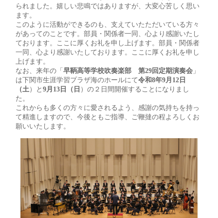
られました。嬉しい悲鳴ではありますが、大変心苦しく思い
ます。
このように活動ができるのも、支えていたただいている方々
があってのことです。部員・関係者一同、心より感謝いたし
ております。ここに厚くお礼を申し上げます。部員・関係者
一同、心より感謝いたしております。ここに厚くお礼を申し
上げます。
なお、来年の「
早鞆高等学校吹奏楽部 第29回定期演奏会
」
は下関市生涯学習プラザ海のホールにて
令和8年9月12日
（土
）と
9月13日（日
）の２日間開催することになりまし
た。
これからも多くの方々に愛されるよう、感謝の気持ちを持っ
て精進しますので、今後ともご指導、ご鞭撻の程よろしくお
願いいたします。