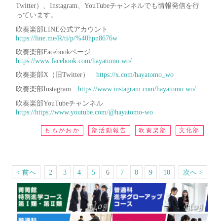
Twitter）、Instagram、YouTubeチャンネルでも情報発信を行
っています。
吹奏楽部LINE公式アカウント
https://line.me/R/ti/p/%40hpn8676w
吹奏楽部Facebookページ
https://www.facebook.com/hayatomo.wo/
吹奏楽部X（旧Twitter）
https://x.com/hayatomo_wo
吹奏楽部Instagram
https://www.instagram.com/hayatomo.wo/
吹奏楽部YouTubeチャンネル
https://https://www.youtube.com/@hayatomo-wo
ももがおか
部活動報告
吹奏楽部
文化部
< 前へ
2
3
4
5
6
7
8
9
10
次へ >