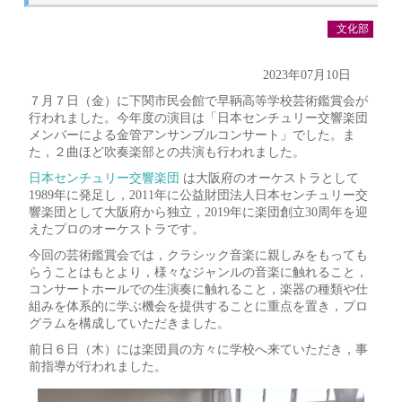
文化部
2023年07月10日
７月７日（金）に下関市民会館で早鞆高等学校芸術鑑賞会が
行われました。今年度の演目は「日本センチュリー交響楽団
メンバーによる金管アンサンブルコンサート」でした。ま
た，２曲ほど吹奏楽部との共演も行われました。
日本センチュリー交響楽団
は大阪府のオーケストラとして
1989年に発足し，2011年に公益財団法人日本センチュリー交
響楽団として大阪府から独立，2019年に楽団創立30周年を迎
えたプロのオーケストラです。
今回の芸術鑑賞会では，クラシック音楽に親しみをもっても
らうことはもとより，様々なジャンルの音楽に触れること，
コンサートホールでの生演奏に触れること，楽器の種類や仕
組みを体系的に学ぶ機会を提供することに重点を置き，プロ
グラムを構成していただきました。
前日６日（木）には楽団員の方々に学校へ来ていただき，事
前指導が行われました。