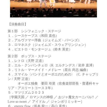
【演奏曲目】
第１部 シンフォニック・ステージ
１．シースケープス（和田 直也）
２．アルヴァマー序曲（ジェイムズ・バーンズ）
３．ロマネスク（ジェイムズ・スウェアリンジェン）
４．ピエトロ・モンタージュ（鈴木 英史）
第２部 ポップス・ステージ
１．レトロ（天野 正道）
２．エル・クンバンチェロ（R. エルナンデス / 岩井 直溥）
３．リトル・マーメイド・メドレー（星出 尚志 編曲）
４．スマイル〈バンドとオーボエのための〉（C. チャップリ
ン / 天野 正道）
オーボエ独奏 要田 玲菜（吹奏楽部部長・普通科キャ
リア・アスリートコース３年）
５．マツリズム２０２３
［学園天国 ／ ロマンスの神様 ／ おジャ魔女カーニバル!! ／
Love so sweet ／ アイドル ／ ジャンボリミッキー］
６．energy flow（坂本 龍一 / 高山 直也）