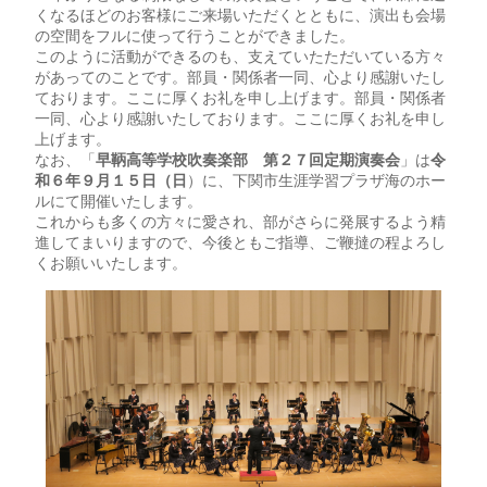
くなるほどのお客様にご来場いただくとともに、演出も会場
の空間をフルに使って行うことができました。
このように活動ができるのも、支えていたただいている方々
があってのことです。部員・関係者一同、心より感謝いたし
ております。ここに厚くお礼を申し上げます。部員・関係者
一同、心より感謝いたしております。ここに厚くお礼を申し
上げます。
なお、「
早鞆高等学校吹奏楽部 第２７回定期演奏会
」は
令
和６年９月１５日（日
）に、下関市生涯学習プラザ海のホー
ルにて開催いたします。
これからも多くの方々に愛され、部がさらに発展するよう精
進してまいりますので、今後ともご指導、ご鞭撻の程よろし
くお願いいたします。