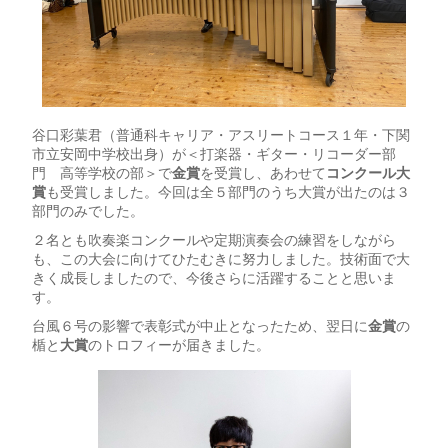
谷口彩葉君（普通科キャリア・アスリートコース１年・下関
市立安岡中学校出身）が＜打楽器・ギター・リコーダー部
門 高等学校の部＞で
金賞
を受賞し、あわせて
コンクール大
賞
も受賞しました。今回は全５部門のうち大賞が出たのは３
部門のみでした。
２名とも吹奏楽コンクールや定期演奏会の練習をしながら
も、この大会に向けてひたむきに努力しました。技術面で大
きく成長しましたので、今後さらに活躍することと思いま
す。
台風６号の影響で表彰式が中止となったため、翌日に
金賞
の
楯と
大賞
のトロフィーが届きました。