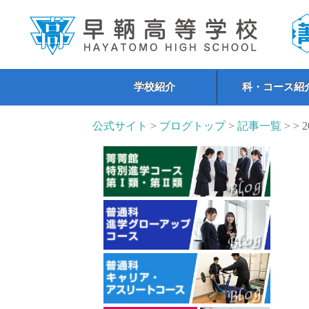
学校紹介
科・コース紹
公式サイト
>
ブログトップ
>
記事一覧
> > 