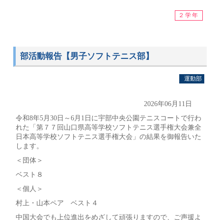
２学年
部活動報告【男子ソフトテニス部】
運動部
2026年06月11日
令和8年5月30日～6月1日に宇部中央公園テニスコートで行わ
れた「第７７回山口県高等学校ソフトテニス選手権大会兼全
日本高等学校ソフトテニス選手権大会」の結果を御報告いた
します。
＜団体＞
ベスト８
＜個人＞
村上・山本ペア ベスト４
中国大会でも上位進出をめざして頑張りますので、ご声援よ