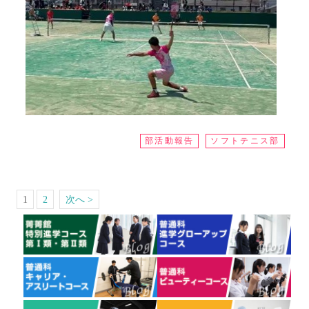
部活動報告
ソフトテニス部
1
2
次へ >