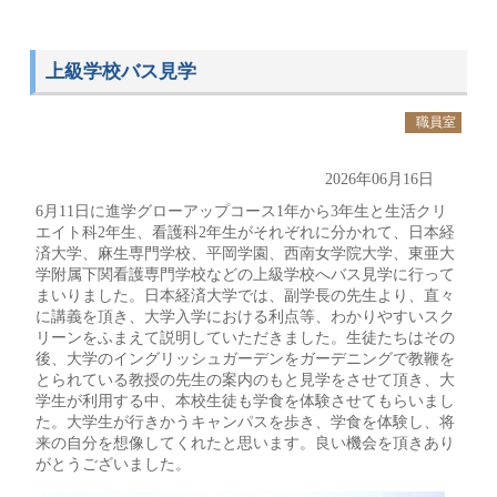
上級学校バス見学
職員室
2026年06月16日
6月11日に進学グローアップコース1年から3年生と生活クリ
エイト科2年生、看護科2年生がそれぞれに分かれて、日本経
済大学、麻生専門学校、平岡学園、西南女学院大学、東亜大
学附属下関看護専門学校などの上級学校へバス見学に行って
まいりました。日本経済大学では、副学長の先生より、直々
に講義を頂き、大学入学における利点等、わかりやすいスク
リーンをふまえて説明していただきました。生徒たちはその
後、大学のイングリッシュガーデンをガーデニングで教鞭を
とられている教授の先生の案内のもと見学をさせて頂き、大
学生が利用する中、本校生徒も学食を体験させてもらいまし
た。大学生が行きかうキャンパスを歩き、学食を体験し、将
来の自分を想像してくれたと思います。良い機会を頂きあり
がとうございました。