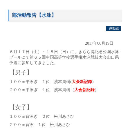
部活動報告【水泳】
運動部
2017年06月19日
６月１７日（土）・１８日（日）に、きらら博記念公園水泳
プールにて第６５回中国高等学校選手権水泳競技大会山口県
予選に参加してきました。
【男子】
１００ｍ平泳ぎ １位 濱本周樹(
大会新記録
）
２００ｍ平泳ぎ １位 濱本周樹（
大会新記録
）
【女子】
１００ｍ背泳ぎ ２位 松川あさひ
２００ｍ背泳 １位 松川あさひ