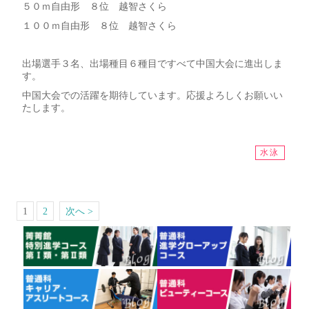
５０ｍ自由形 ８位 越智さくら
１００ｍ自由形 ８位 越智さくら
出場選手３名、出場種目６種目ですべて中国大会に進出しま
す。
中国大会での活躍を期待しています。応援よろしくお願いい
たします。
水泳
1
2
次へ >