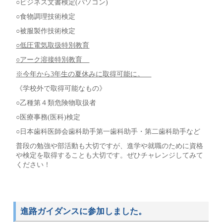
○ビジネス文書検定(パソコン)
○食物調理技術検定
○被服製作技術検定
○低圧電気取扱特別教育
○アーク溶接特別教育
※今年から3年生の夏休みに取得可能に。
《学校外で取得可能なもの》
○乙種第４類危険物取扱者
○医療事務(医科)検定
○日本歯科医師会歯科助手第一歯科助手・第二歯科助手など
普段の勉強や部活動も大切ですが、進学や就職のために資格
や検定を取得することも大切です。ぜひチャレンジしてみて
ください！
進路ガイダンスに参加しました。