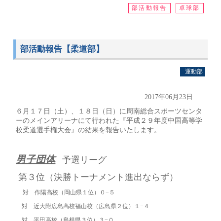
部活動報告
卓球部
部活動報告【柔道部】
運動部
2017年06月23日
６月１７日（土）、１８日（日）に周南総合スポーツセンタ
ーのメインアリーナにて行われた『平成２９年度中国高等学
校柔道選手権大会』の結果を報告いたします。
男子団体
予選リーグ
第３位（決勝トーナメント進出ならず）
対 作陽高校（岡山県１位）０−５
対 近大附広島高校福山校（広島県２位）１−４
対 平田高校（島根県３位）３−０