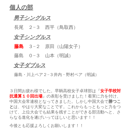
個人の部
男子シングルス
長尾 ２−３ 西平（鳥取西）
女子シングルス
藤島
３−２ 原田（山陽女子）
藤島 ０−３ 山本（明誠）
女子ダブルス
藤島・川上ペア２−３井内・野村ペア（明誠）
３日間お疲れ様でした。早鞆高校女子卓球部は『
女子学校対
抗通算１０回出場
』の表彰を受けました！着実に力を付け、
中国大会常連校となってきました。しかし中国大会で
勝つこ
と
は、やはり大変なことです。これからもっともっと力をつ
けて、上位大会でも結果を残すことができる部活動へと、さ
らなる進化を遂げいってほしいと思います！！
今後とも応援よろしくお願いします！！