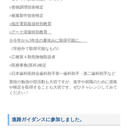
○食物調理技術検定
○被服製作技術検定
○低圧電気取扱特別教育
○アーク溶接特別教育
※今年から3年生の夏休みに取得可能に。
《学校外で取得可能なもの》
○乙種第４類危険物取扱者
○医療事務(医科)検定
○日本歯科医師会歯科助手第一歯科助手・第二歯科助手など
普段の勉強や部活動も大切ですが、進学や就職のために資格
や検定を取得することも大切です。ぜひチャレンジしてみて
ください！
進路ガイダンスに参加しました。