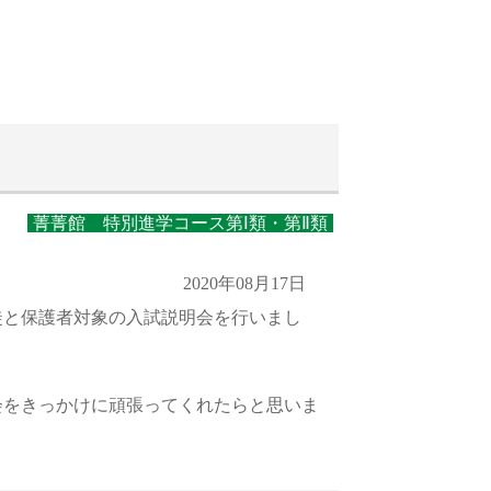
菁菁館 特別進学コース第Ⅰ類・第Ⅱ類
2020年08月17日
徒と保護者対象の入試説明会を行いまし
会をきっかけに頑張ってくれたらと思いま