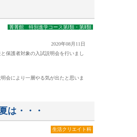
菁菁館 特別進学コース第Ⅰ類・第Ⅱ類
2020年08月11日
徒と保護者対象の入試説明会を行いまし
説明会により一層やる気が出たと思いま
夏は・・・
生活クリエイト科