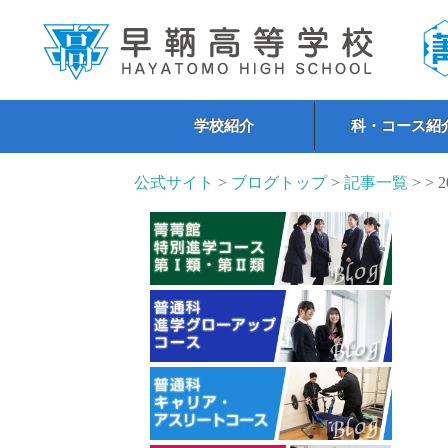
学校紹介
科・コース紹
公式サイト
>
ブログトップ
>
記事一覧
> > 