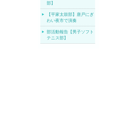
部】
【平家太鼓部】唐戸にぎ
わい夜市で演奏
部活動報告【男子ソフト
テニス部】