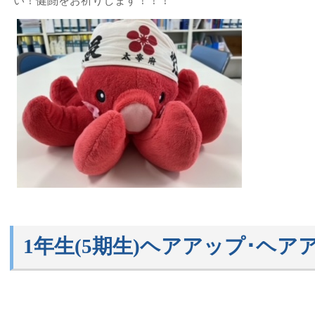
い！
健闘をお祈りします！！！
1年生(5期生)ヘアアップ･ヘ