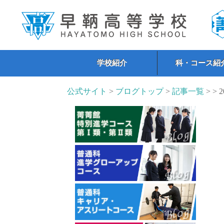
学校紹介
科・コース紹
公式サイト
>
ブログトップ
>
記事一覧
> > 