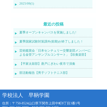
2025/09(1)
最近の投稿
夏季オープンキャンパスを実施しました!
夏季国家試験対策課外(前期)が終了しました！
芸術鑑賞会「日本センチュリー交響楽団メンバーに
よる金管アンサンブルコンサート」【吹奏楽部】
【平家太鼓部】唐戸にぎわい夜市で演奏
部活動報告【男子ソフトテニス部】
学校法人 早鞆学園
住所：〒750-8524
山口県下関市上田中町8丁目3番1号