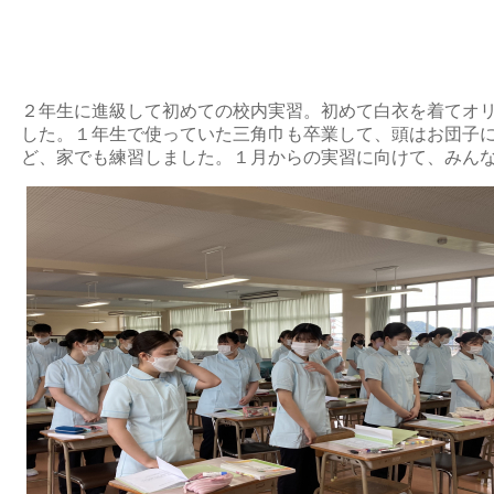
２年生に進級して初めての校内実習。初めて白衣を着てオ
した。１年生で使っていた三角巾も卒業して、頭はお団子
ど、家でも練習しました。１月からの実習に向けて、みん