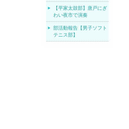
【平家太鼓部】唐戸にぎ
わい夜市で演奏
部活動報告【男子ソフト
テニス部】