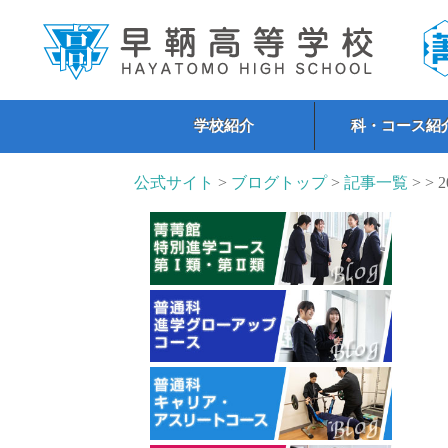
学校紹介
科・コース紹
公式サイト
>
ブログトップ
>
記事一覧
> > 