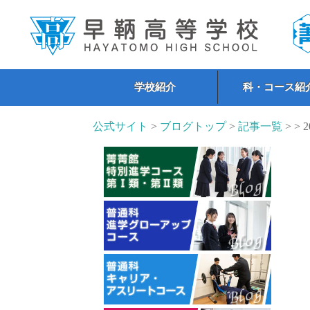
学校紹介
科・コース紹
公式サイト
>
ブログトップ
>
記事一覧
> > 