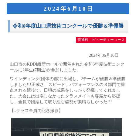
2024年6月10日
令和6年度山口県技術コンクールで優勝＆準優勝
普通科 ビューティーコース
2024年06月10日
山口市のKDDI維新ホールで開催された令和6年度技術コンク
ールに2年生(7期生)が参加しました。
ワインディング(団体の部)に出場し、2チームが優勝＆準優勝
しました!!!正確さ、スピード、パフォーマンスの３部門で採
点される競技で、日頃の成果をしっかり発揮してくれまし
た。大会には出場しなかったクラスメイトも客席から応援
し、全員で団結して取り組む姿勢が素晴らしかった!!!
【↓クラス全員で記念撮影】