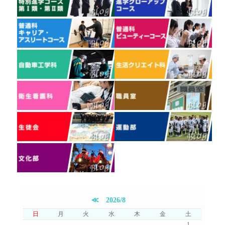
≪
2026/8
日
月
火
水
木
金
土
1