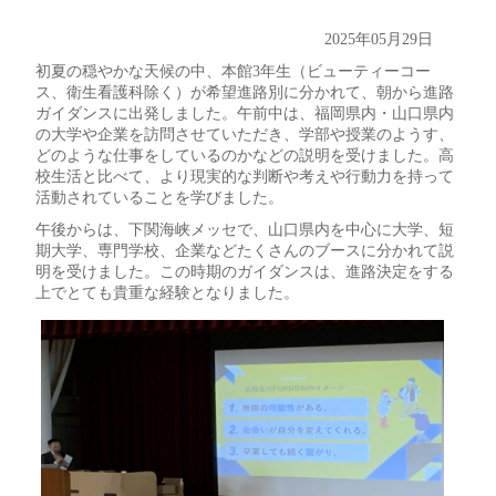
2025年05月29日
初夏の穏やかな天候の中、本館3年生（ビューティーコー
ス、衛生看護科除く）が希望進路別に分かれて、朝から進路
ガイダンスに出発しました。午前中は、福岡県内・山口県内
の大学や企業を訪問させていただき、学部や授業のようす、
どのような仕事をしているのかなどの説明を受けました。高
校生活と比べて、より現実的な判断や考えや行動力を持って
活動されていることを学びました。
午後からは、下関海峡メッセで、山口県内を中心に大学、短
期大学、専門学校、企業などたくさんのブースに分かれて説
明を受けました。この時期のガイダンスは、進路決定をする
上でとても貴重な経験となりました。