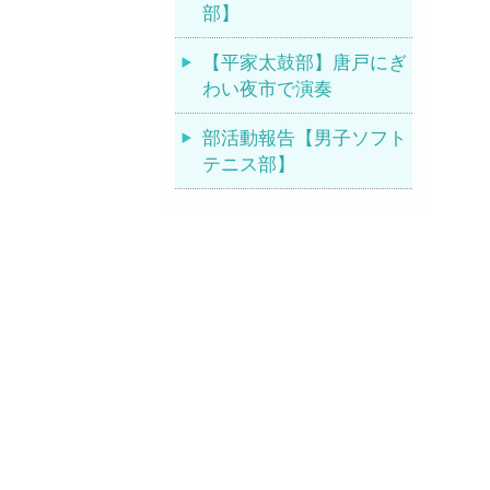
部】
【平家太鼓部】唐戸にぎ
わい夜市で演奏
部活動報告【男子ソフト
テニス部】