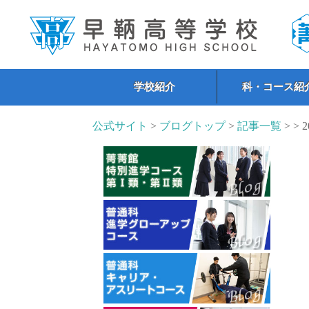
学校紹介
科・コース紹
公式サイト
>
ブログトップ
>
記事一覧
> > 