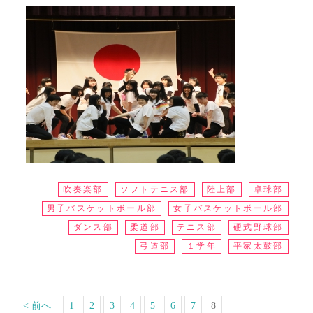
吹奏楽部
ソフトテニス部
陸上部
卓球部
男子バスケットボール部
女子バスケットボール部
ダンス部
柔道部
テニス部
硬式野球部
弓道部
１学年
平家太鼓部
< 前へ
1
2
3
4
5
6
7
8