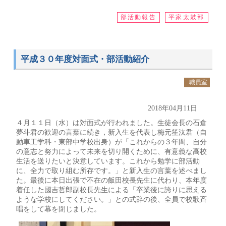
部活動報告
平家太鼓部
平成３０年度対面式・部活動紹介
職員室
2018年04月11日
４月１１日（水）は対面式が行われました。生徒会長の石倉
夢斗君の歓迎の言葉に続き，新入生を代表し梅元笙汰君（自
動車工学科・東部中学校出身）が「これからの３年間、自分
の意志と努力によって未来を切り開くために、有意義な高校
生活を送りたいと決意しています。これから勉学に部活動
に、全力で取り組む所存です。」と新入生の言葉を述べまし
た。最後に本日出張で不在の飯田校長先生に代わり、本年度
着任した國吉哲郎副校長先生による「卒業後に誇りに思える
ような学校にしてください。」との式辞の後、全員で校歌斉
唱をして幕を閉じました。