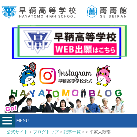
MENU
公式サイト
>
ブログトップ
>
記事一覧
> > 平家太鼓部