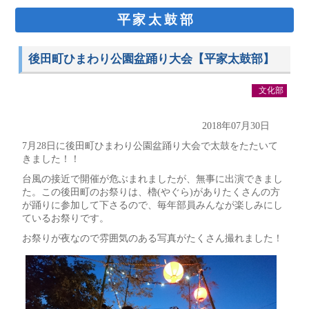
平家太鼓部
後田町ひまわり公園盆踊り大会【平家太鼓部】
文化部
2018年07月30日
7月28日に後田町ひまわり公園盆踊り大会で太鼓をたたいて
きました！！
台風の接近で開催が危ぶまれましたが、無事に出演できまし
た。この後田町のお祭りは、櫓(やぐら)がありたくさんの方
が踊りに参加して下さるので、毎年部員みんなが楽しみにし
ているお祭りです。
お祭りが夜なので雰囲気のある写真がたくさん撮れました！