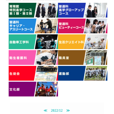
≪
2022/12
≫