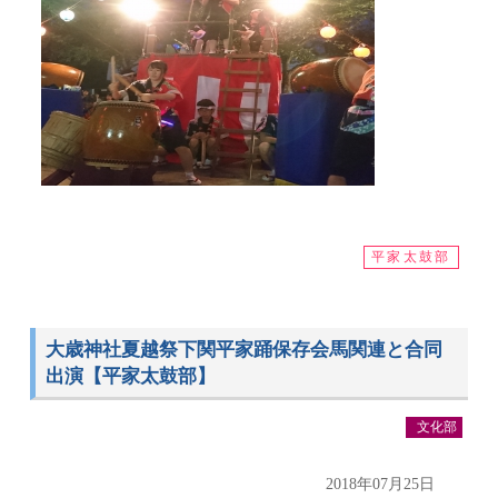
平家太鼓部
大歳神社夏越祭下関平家踊保存会馬関連と合同
出演【平家太鼓部】
文化部
2018年07月25日