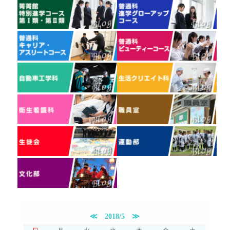
≪
2018/5
≫