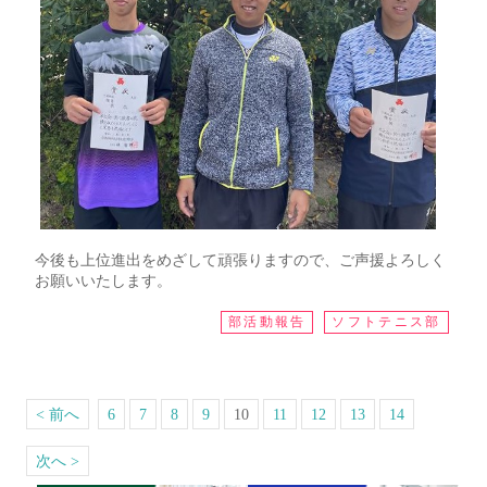
今後も上位進出をめざして頑張りますので、ご声援よろしく
お願いいたします。
部活動報告
ソフトテニス部
< 前へ
6
7
8
9
10
11
12
13
14
次へ >