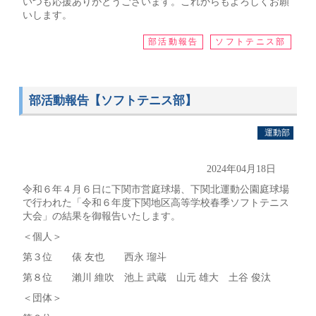
いつも応援ありがとうございます。これからもよろしくお願
いします。
部活動報告
ソフトテニス部
部活動報告【ソフトテニス部】
運動部
2024年04月18日
令和６年４月６日に下関市営庭球場、下関北運動公園庭球場
で行われた「令和６年度下関地区高等学校春季ソフトテニス
大会」の結果を御報告いたします。
＜個人＞
第３位 俵 友也 西永 瑠斗
第８位 瀨川 維吹 池上 武蔵 山元 雄大 土谷 俊汰
＜団体＞