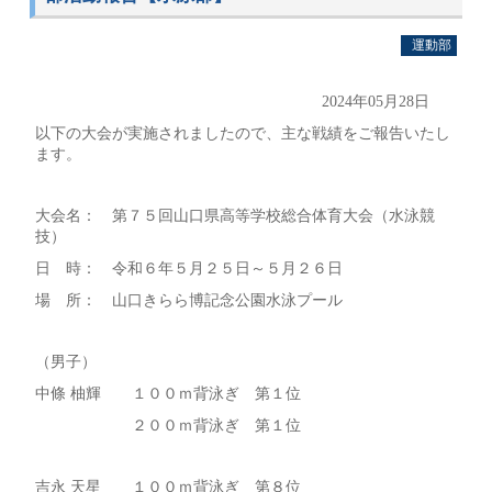
運動部
2024年05月28日
以下の大会が実施されましたので、主な戦績をご報告いたし
ます。
大会名： 第７５回山口県高等学校総合体育大会（水泳競
技）
日 時： 令和６年５月２５日～５月２６日
場 所： 山口きらら博記念公園水泳プール
（男子）
中條 柚輝 １００ｍ背泳ぎ 第１位
２００ｍ背泳ぎ 第１位
吉永 天星 １００ｍ背泳ぎ 第８位