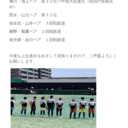
瀨川・池上ペア 第３２位⇒中国大会進出（前回の実績込
み）
西永・山元ペア 第３２位
俵友也・山本ペア ３回戦敗退
﨑野・稲冨ペア ２回戦敗退
俵光輝・由川ペア １回戦敗退
今後も上位進出をめざして頑張りますので、ご声援よろしく
お願いします。