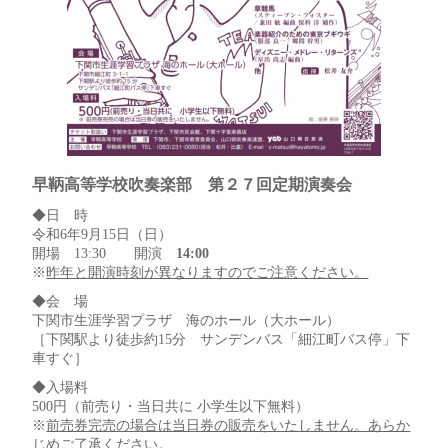
早鞆高等学校吹奏楽部 第２７回定期演奏会
◆日 時
令和6年9月15日（日）
開場 13:30 開演
14:00
※
昨年と開演時刻が異なりますのでご注意ください。
◆会 場
下関市生涯学習プラザ 海のホール（大ホール）
［下関駅より徒歩約15分 サンデンバス「細江町バス停」下
車すぐ］
◆入場料
500円（前売り・当日共に 小学生以下無料）
※
前売券完売の場合は当日券の販売をいたしません。あらか
じめご了承ください。