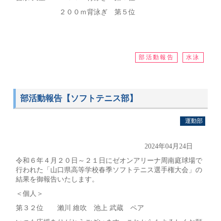
２００ｍ背泳ぎ 第５位
部活動報告
水泳
部活動報告【ソフトテニス部】
運動部
2024年04月24日
令和６年４月２０日～２１日にゼオンアリーナ周南庭球場で
行われた「山口県高等学校春季ソフトテニス選手権大会」の
結果を御報告いたします。
＜個人＞
第３２位 瀨川 維吹 池上 武蔵 ペア