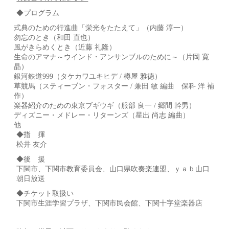
◆プログラム
式典のための行進曲「栄光をたたえて」（内藤 淳一）
勿忘のとき（和田 直也）
風がきらめくとき（近藤 礼隆）
生命のアマナ～ウインド・アンサンブルのために～（片岡 寛
晶）
銀河鉄道999（タケカワユキヒデ / 樽屋 雅徳）
草競馬（スティーブン・フォスター / 兼田 敏 編曲 保科 洋 補
作）
楽器紹介のための東京ブギウギ（服部 良一 / 郷間 幹男）
ディズニー・メドレー・リターンズ（星出 尚志 編曲）
他
◆指 揮
松井 友介
◆後 援
下関市、下関市教育委員会、山口県吹奏楽連盟、ｙａｂ山口
朝日放送
◆チケット取扱い
下関市生涯学習プラザ、下関市民会館、下関十字堂楽器店