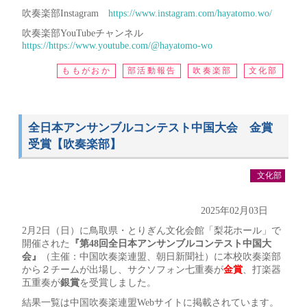
吹奏楽部Instagram
https://www.instagram.com/hayatomo.wo/
吹奏楽部YouTubeチャンネル
https://https://www.youtube.com/@hayatomo-wo
ももがおか
部活動報告
吹奏楽部
文化部
全日本アンサンブルコンテスト中国大会 金賞
受賞【吹奏楽部】
文化部
2025年02月03日
2月2日（日）に鳥取県・とりぎん文化会館「梨花ホール」で
開催された
『第48回全日本アンサンブルコンテスト中国大
会』
（主催：中国吹奏楽連盟、朝日新聞社）に本校吹奏楽部
から２チームが出場し、サクソフォン七重奏が
金賞
、打楽器
五重奏が
銀賞
を受賞しました。
結果一覧は中国吹奏楽連盟Webサイトに掲載されています。