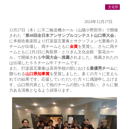
文化部
2024年12月27日
12月27日（木）に不二輸送機ホール（山陽小野田市）で開催
された『
第48回全日本アンサンブルコンテスト山口県大会
』
に本校吹奏楽部より打楽器五重奏とサクソフォン七重奏の２
チームが出場し、両チームともに
金賞
を受賞し、さらに両チ
ームともに2月2日に鳥取県・とりぎん文化会館「梨花ホー
ル」で開催される
中国大会
へ
推薦
されました。推薦されたの
は出場した５５チーム中７チームです。
また、打楽器五重奏は高等学校の部における
最優秀チーム
に
贈られる
山口県知事賞
を受賞しました。多くの方々に支えら
れての結果です。応援していただいた方々に感謝申し上げま
す。山口県代表として他のチームの想いも背負い、さらに魅
力ある演奏となるよう頑張ります。