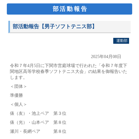
部活動報告
部活動報告【男子ソフトテニス部】
運動部
2025年04月08日
令和７年4月5日に下関市営庭球場で行われた「令和７年度下
関地区高等学校春季ソフトテニス大会」の結果を御報告いた
します。
＜団体＞
準優勝
＜個人＞
俵（友）・池上ペア 第３位
俵（光）・山本ペア 第８位
瀬川・長網ペア 第８位