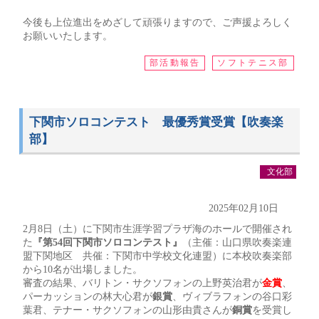
今後も上位進出をめざして頑張りますので、ご声援よろしく
お願いいたします。
部活動報告
ソフトテニス部
下関市ソロコンテスト 最優秀賞受賞【吹奏楽
部】
文化部
2025年02月10日
2月8日（土）に下関市生涯学習プラザ海のホールで開催され
た
『第54回下関市ソロコンテスト』
（主催：山口県吹奏楽連
盟下関地区 共催：下関市中学校文化連盟）に本校吹奏楽部
から10名が出場しました。
審査の結果、バリトン・サクソフォンの上野英治君が
金賞
、
パーカッションの林大心君が
銀賞
、ヴィブラフォンの谷口彩
葉君、テナー・サクソフォンの山形由貴さんが
銅賞
を受賞し