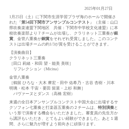
2025年01月27日
1月25日（土）に下関市生涯学習プラザ海のホールで開催さ
れた『
第54回下関市アンサンブルコンテスト
』（主催：山口
県吹奏楽連盟下関地区 共催：下関市中学校文化連盟）に本
校吹奏楽部より７チームが出場し、クラリネット三重奏が
銀
賞
、金管八重奏が
銅賞
をそれぞれ受賞しました。このコンテ
ストは出場チームの約1/3が賞を受けることができます。
【演奏曲目】
クラリネット三重奏
［田口 莉緒・和田 望・能美 美咲］
リフレクション（Micina）
金管八重奏
［鶴留 ひろな・大木 摩宏・田中 佑希乃・古谷 杏樹・川本
明璃・松本 千宙・要田 留菜・上杉 和舞］
パヴァーヌとダンス（高橋 宏樹）
来週の全日本アンサンブルコンテスト中国大会に出場するサ
クソフォン七重奏と打楽器五重奏の２チームは、
特別演奏
と
いう形で演奏する機会をいただきました。審査員の先生方か
ら講評もいただき、とてもよい経験ができました。あと１週
間、さらに魅力が増すよう前向きに頑張ります。