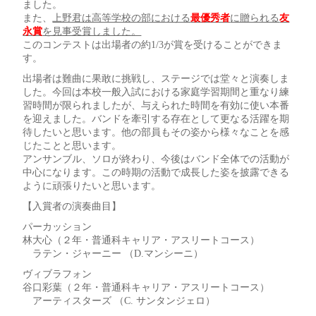
ました。
また、
上野君は高等学校の部における
最優秀者
に贈られる
友
永賞
を見事受賞しました。
このコンテストは出場者の約1/3が賞を受けることができま
す。
出場者は難曲に果敢に挑戦し、ステージでは堂々と演奏しま
した。今回は本校一般入試における家庭学習期間と重なり練
習時間が限られましたが、与えられた時間を有効に使い本番
を迎えました。バンドを牽引する存在として更なる活躍を期
待したいと思います。他の部員もその姿から様々なことを感
じたことと思います。
アンサンブル、ソロが終わり、今後はバンド全体での活動が
中心になります。この時期の活動で成長した姿を披露できる
ように頑張りたいと思います。
【入賞者の演奏曲目】
パーカッション
林大心（２年・普通科キャリア・アスリートコース）
ラテン・ジャーニー （D.マンシーニ）
ヴィブラフォン
谷口彩葉（２年・普通科キャリア・アスリートコース）
アーティスターズ （C. サンタンジェロ）