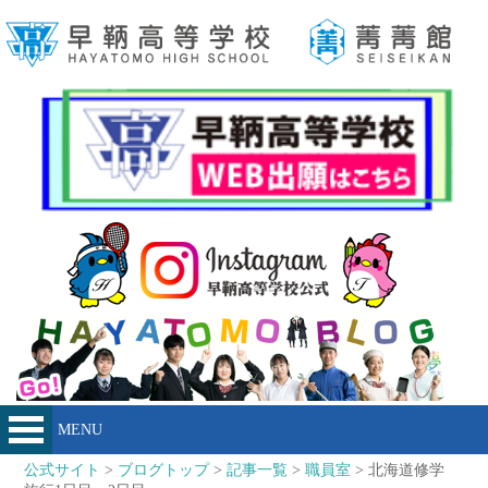
MENU
公式サイト
>
ブログトップ
>
記事一覧
>
職員室
> 北海道修学