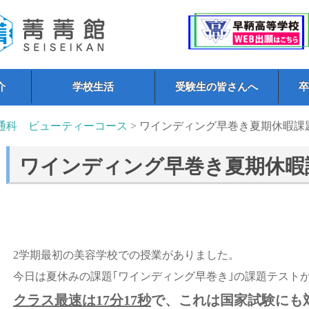
介
学校生活
受験生の皆さんへ
通科 ビューティーコース
> ワインディング早巻き夏期休暇課
ワインディング早巻き夏期休暇
2学期最初の美容学校での授業がありました。
今日は夏休みの課題｢ワインディング早巻き｣の課題テスト
クラス最速は17分17秒
で、これは国家試験にも