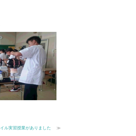
。
。
ネイル実習授業がありました
≫