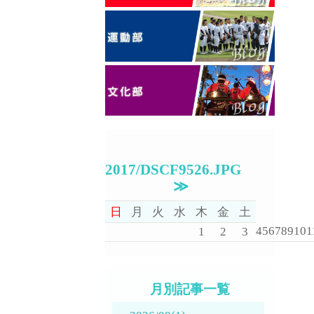
2017/DSCF9526.JPG
≫
日
月
火
水
木
金
土
4
5
6
7
8
9
10
1
1
2
3
月別記事一覧