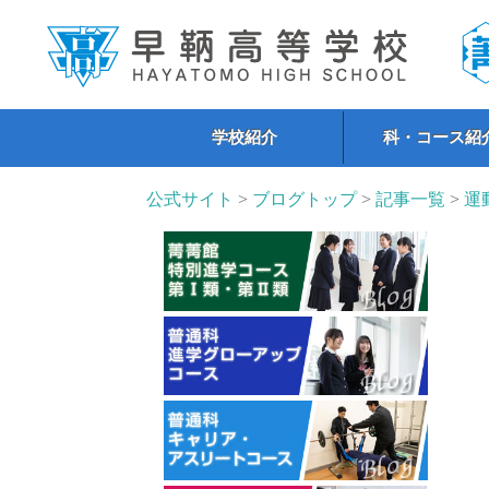
学校紹介
科・コース紹
公式サイト
>
ブログトップ
>
記事一覧
>
運