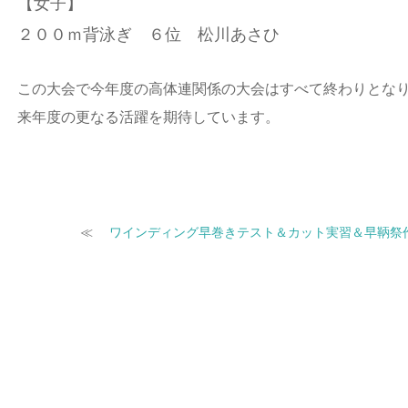
【女子】
２００ｍ背泳ぎ
６位 松川あさひ
この大会で今年度の高体連関係の大会はすべて終わりとな
来年度の更なる活躍を期待しています。
≪
ワインディング早巻きテスト＆カット実習＆早鞆祭