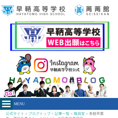
MENU
公式サイト
>
ブログトップ
>
記事一覧
>
職員室
> 本校卒業