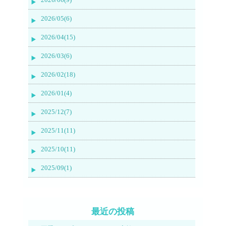
2026/05(6)
2026/04(15)
2026/03(6)
2026/02(18)
2026/01(4)
2025/12(7)
2025/11(11)
2025/10(11)
2025/09(1)
最近の投稿