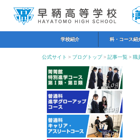
学校紹介
科・コース紹
公式サイト
>
ブログトップ
>
記事一覧
>
職