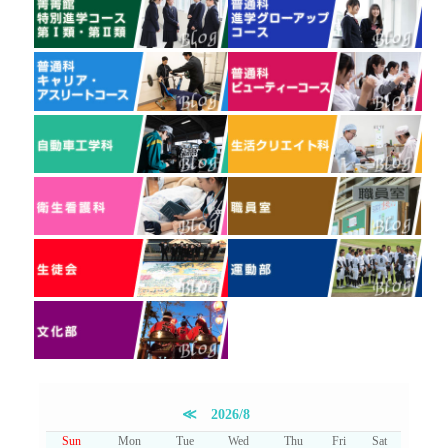
≪
2026/8
Sun
Mon
Tue
Wed
Thu
Fri
Sat