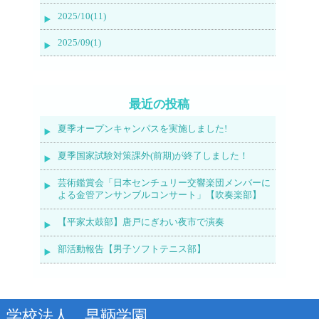
2025/10(11)
2025/09(1)
最近の投稿
夏季オープンキャンパスを実施しました!
夏季国家試験対策課外(前期)が終了しました！
芸術鑑賞会「日本センチュリー交響楽団メンバーに
よる金管アンサンブルコンサート」【吹奏楽部】
【平家太鼓部】唐戸にぎわい夜市で演奏
部活動報告【男子ソフトテニス部】
学校法人 早鞆学園