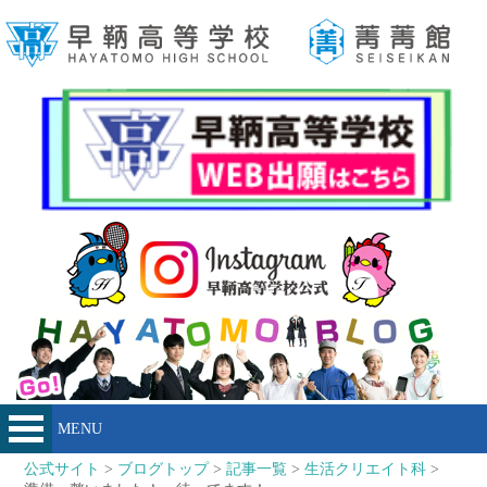
MENU
公式サイト
>
ブログトップ
>
記事一覧
>
生活クリエイト科
>