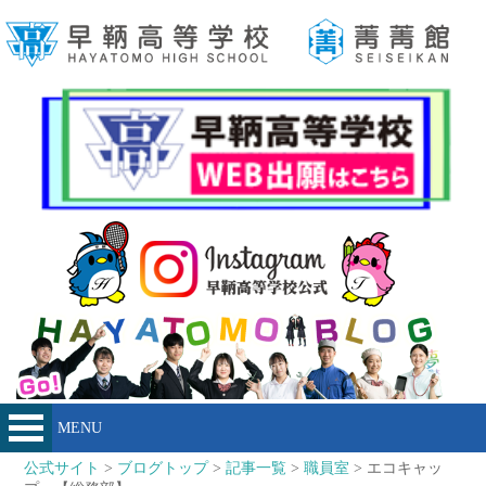
MENU
公式サイト
>
ブログトップ
>
記事一覧
>
職員室
> エコキャッ