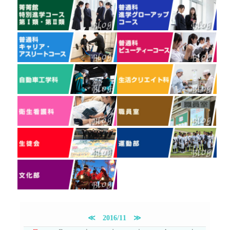
≪
2016/11
≫