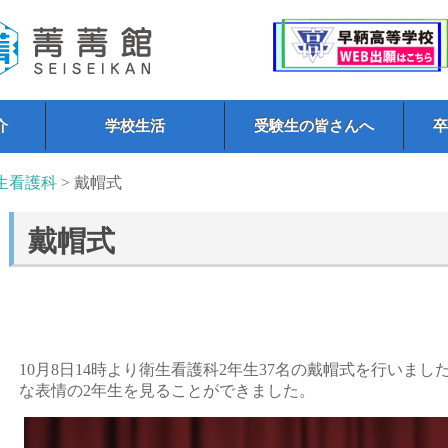
介
学校生活
受験生の皆さんへ
生看護科
> 戴帽式
戴帽式
10月8日14時より衛生看護科2年生37名の戴帽式を行いま
な表情の2年生を見ることができました。