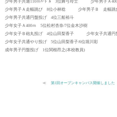
少年男子共通110ｍﾊｰﾄﾞﾙ 3位舞弓玲士 少年男子Ａ400
少年男子Ａ走幅跳び 8位小林稔 少年男子Ｂ 走幅跳び
少年男子共通円盤投げ 4位三船裕斗
少年女子Ａ400ｍ 5位松村杏奈/7位金木沙樹
少年女子Ｂ砲丸投げ 4位山田梨香子 少年女子共通円盤
少年女子共通やり投げ 5位山田梨香子/6位堀川彩
成年男子円盤投げ 1位関根昂之(本校教員)
≪
第1回オープンキャンパス開催しました