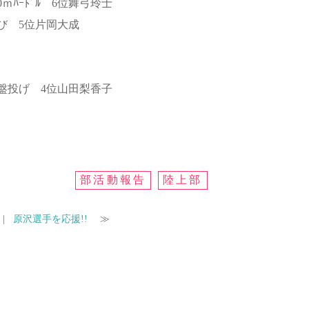
ｍﾊｰﾄﾞﾙ 6位舞弓玲士
 5位片岡大成
投げ 4位山田梨香子
部活動報告
陸上部
|
原沢選手を応援!!
≫