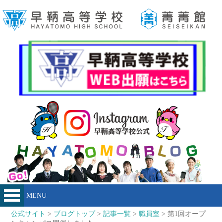
MENU
公式サイト
>
ブログトップ
>
記事一覧
>
職員室
> 第1回オープ