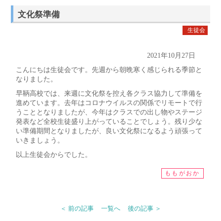
文化祭準備
生徒会
2021年10月27日
こんにちは生徒会です。
先週から朝晩寒く感じられる季節と
なりました。
早鞆高校では、
来週に文化祭を控え各クラス協力して準備を
進めています。
去年はコロナウイルスの関係でリモートで行
うこととなりましたが
、
今年はクラスでの出し物やステージ
発表など全校生徒盛り上がって
いることでしょう。残り少な
い準備期間となりましたが、
良い文化祭になるよう頑張って
いきましょう。
以上生徒会からでした。
ももがおか
＜ 前の記事
一覧へ
後の記事 ＞