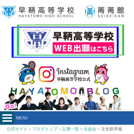
MENU
公式サイト
>
ブログトップ
>
記事一覧
>
生徒会
> 文化祭準備