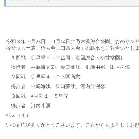
令和３年10月23日、11月14日に乃木浜総合公園、おのサン
校サッカー選手権大会山口県大会」の結果をご報告いたし
１回戦 〇早鞆５－０合同（岩国総合・柳井学園）
得点者 中嶋海太②、乗口夢汰、引地由裕、田原拓海
２回戦 〇早鞆４－０下関商業
得点者 中嶋海汰、乗口夢汰、河内斗湧②
３回戦 ●早鞆１－５聖光
得点者 河内斗湧
ベスト１６
いつも応援ありがとうございます。これからもよろしくお