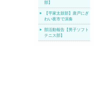
部】
【平家太鼓部】唐戸にぎ
わい夜市で演奏
部活動報告【男子ソフト
テニス部】