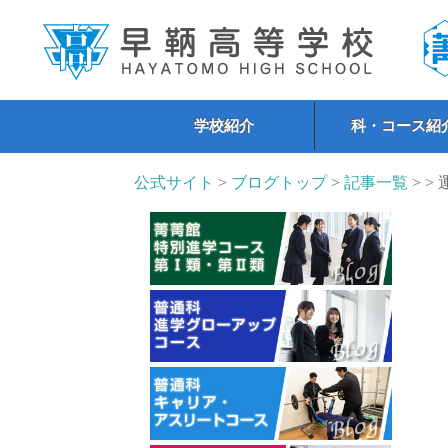
学校紹介
科・コース紹
公式サイト
>
ブログトップ
>
記事一覧
> >