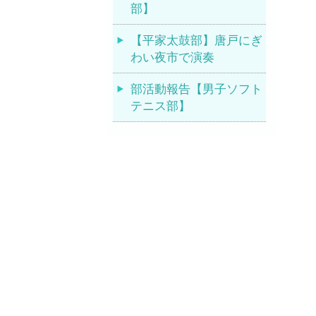
部】
【平家太鼓部】唐戸にぎ
わい夜市で演奏
部活動報告【男子ソフト
テニス部】