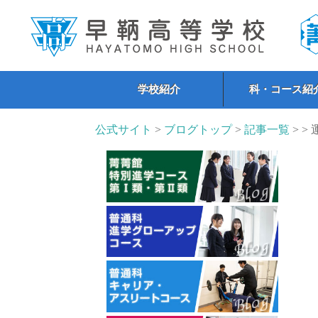
学校紹介
科・コース紹
公式サイト
>
ブログトップ
>
記事一覧
> >