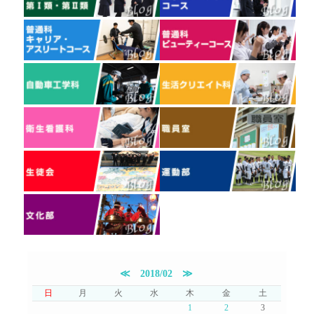
≪
2018/02
≫
日
月
火
水
木
金
土
1
2
3