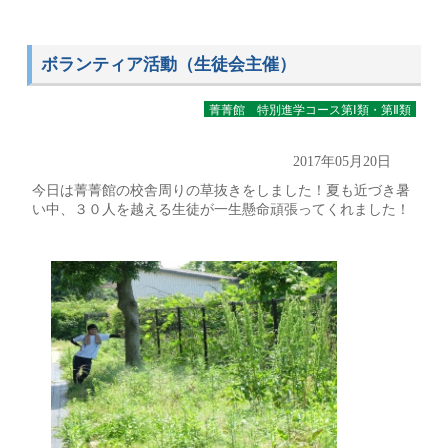
ボランティア活動（生徒会主催）
菁菁館 特別進学コース第Ⅰ類・第Ⅱ類
2017年05月20日
今日は菁菁館の校舎周りの草抜きをしました！夏も近づき暑
い中、３０人を越える生徒が一生懸命頑張ってくれました！