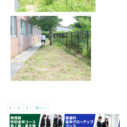
1
2
3
次へ >