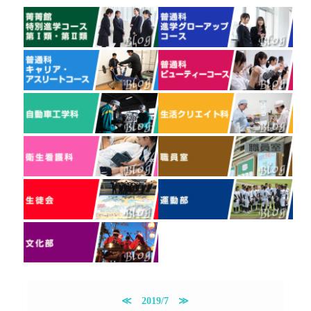
≪
2019/7
≫