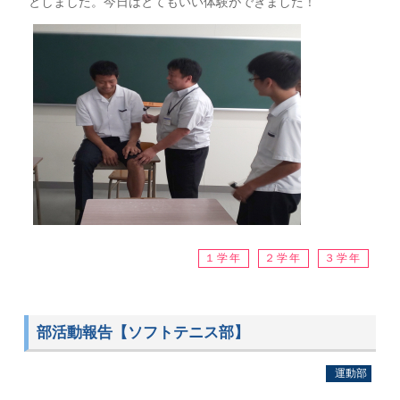
としました。今日はとてもいい体験ができました！
１学年
２学年
３学年
部活動報告【ソフトテニス部】
運動部