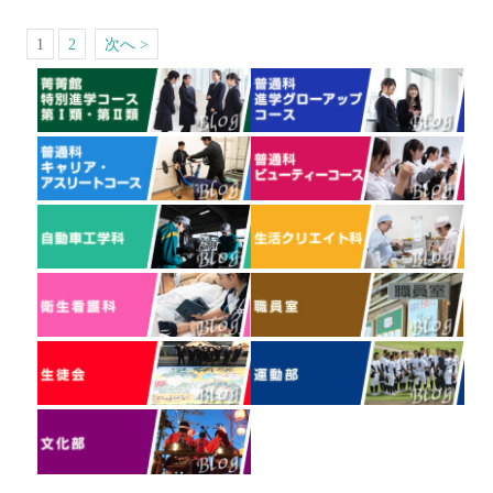
1
2
次へ >