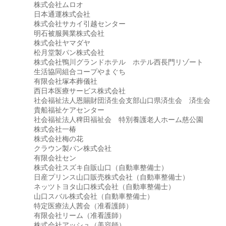
株式会社ムロオ
日本通運株式会社
株式会社サカイ引越センター
明石被服興業株式会社
株式会社ヤマダヤ
松月堂製パン株式会社
株式会社鴨川グランドホテル ホテル西長門リゾート
生活協同組合コープやまぐち
有限会社塚本葬儀社
西日本医療サービス株式会社
社会福祉法人恩賜財団済生会支部山口県済生会 済生会
貴船福祉ケアセンター
社会福祉法人稗田福祉会 特別養護老人ホーム慈公園
株式会社一椿
株式会社梅の花
クラウン製パン株式会社
有限会社セン
株式会社スズキ自販山口（自動車整備士）
日産プリンス山口販売株式会社（自動車整備士）
ネッツトヨタ山口株式会社（自動車整備士）
山口スバル株式会社（自動車整備士）
特定医療法人茜会（准看護師）
有限会社リーム（准看護師）
株式会社アッシュ（美容師）