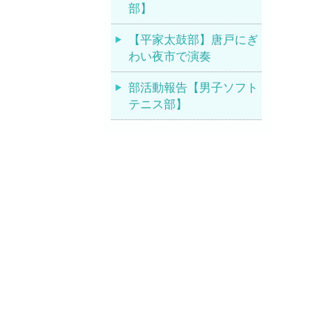
部】
【平家太鼓部】唐戸にぎ
わい夜市で演奏
部活動報告【男子ソフト
テニス部】