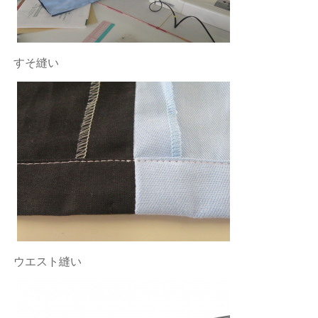
すそ縫い
ウエスト縫い