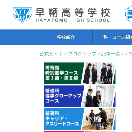
学校紹介
科・コース紹
公式サイト
>
ブログトップ
>
記事一覧
> > 