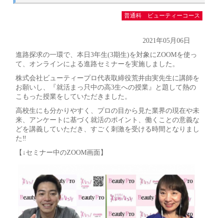
普通科 ビューティーコース
2021年05月06日
進路探求の一環で、本日3年生(3期生)を対象にZOOMを使っ
て、オンラインによる進路セミナーを実施しました。
株式会社ビューティープロ代表取締役荒井由実先生に講師を
お願いし、『就活まっ只中の高3生への授業』と題して熱の
こもった授業をしていただきました。
高校生にも分かりやすく、プロの目から見た業界の現在や未
来、アンケートに基づく就活のポイント、働くことの意義な
どを講義していただき、すごく刺激を受ける時間となりまし
た‼
【↓セミナー中のZOOM画面】