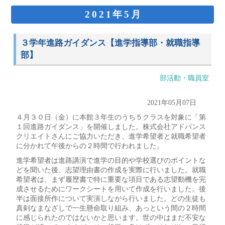
2021年5月
３学年進路ガイダンス【進学指導部・就職指導
部】
部活動・職員室
2021年05月07日
４月３０日（金）に本館３年生のうち５クラスを対象に「第
１回進路ガイダンス」を開催しました。株式会社アドバンス
クリエイトさんにご協力いただき、進学希望者と就職希望者
に分かれて午後からの２時間で行われました。
進学希望者は進路講演で進学の目的や学校選びのポイントな
どを聞いた後、志望理由書の作成を実際に行いました。就職
希望者は、まず履歴書で特に重要な項目である志望動機を完
成させるためにワークシートを用いて作成を行いました。後
半は面接所作について実演しながら行いました。どの生徒も
真剣なまなざしで一生懸命取り組み、あっという間の２時間
に感じられたのではないかと思います。世の中はまだ不安な