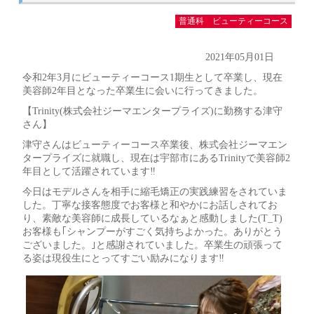
普通科 ビューティーコース
2021年05月01日
令和2年3月にビューティーコース1期生として卒業し、現在
美容師2年目となった卒業生に会いに行ってきました。
【Trinity(株式会社ジーマエンタープライズ)に勤務する津守
さん】
津守さんはビューティーコース卒業後、株式会社ジーマエン
タープライズに就職し、現在は宇部市にあるTrinityで美容師2
年目として活躍されています‼
今日はモデルさんを相手に縮毛矯正の実践練習をされていま
した。丁寧な接客態度でお客様と和やかにお話しされてお
り、素敵な美容師に成長しているなぁと感動しました(T_T)
お客様も｢シャンプーがすごく気持ちよかった。ありがとう
ございました。｣と感謝されていました。卒業生の頑張って
る姿は現役生にとってすごい励みになります‼