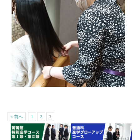
< 前へ
1
2
3