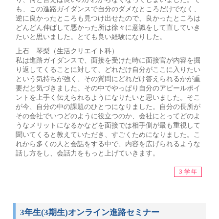
も、この進路ガイダンスで自分のダメなところだけでなく、
逆に良かったところも見つけ出せたので、良かったところは
どんどん伸ばして悪かった所は徐々に意識をして直していき
たいと思いました。とても良い経験になりした。
上石 琴梨（生活クリエイト科）
私は進路ガイダンスで、面接を受けた時に面接官が内容を掘
り返してくることに対して、どれだけ自分がここに入りたい
という気持ちが強く、その質問にどれだけ答えられるかが重
要だと気づきました。その中でやっぱり自分のアピールポイ
ントを上手く伝えられるようになりたいと思いました。そこ
が今、自分の中の課題のひとつになりました。自分の長所が
その会社でいつどのように役立つのか、会社にとってどのよ
うなメリットになるかなどを面接では相手側が最も重視して
聞いてくると教えていただき、すごくためになりました。こ
れから多くの人と会話をする中で、内容を広げられるような
話し方をし、会話力をもっと上げていきます。
３学年
3年生(3期生)オンライン進路セミナー