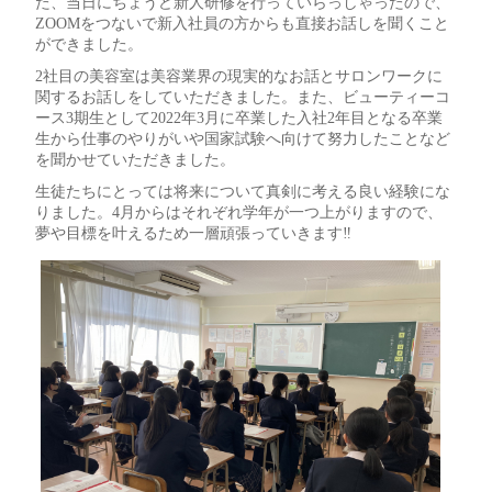
た、当日にちょうど新人研修を行っていらっしゃったので、
ZOOMをつないで新入社員の方からも直接お話しを聞くこと
ができました。
2社目の美容室は美容業界の現実的なお話とサロンワークに
関するお話しをしていただきました。また、ビューティーコ
ース3期生として2022年3月に卒業した入社2年目となる卒業
生から仕事のやりがいや国家試験へ向けて努力したことなど
を聞かせていただきました。
生徒たちにとっては将来について真剣に考える良い経験にな
りました。4月からはそれぞれ学年が一つ上がりますので、
夢や目標を叶えるため一層頑張っていきます‼