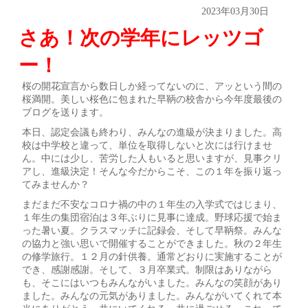
2023年03月30日
さあ！次の学年にレッツゴ
ー！
桜の開花宣言から数日しか経ってないのに、アッという間の
桜満開。美しい桜色に包まれた早鞆の校舎から今年度最後の
ブログを送ります。
本日、認定会議も終わり、みんなの進級が決まりました。高
校は中学校と違って、単位を取得しないと次には行けませ
ん。中には少し、苦労した人もいると思いますが、見事クリ
アし、進級決定！そんな今だからこそ、この１年を振り返っ
てみませんか？
まだまだ不安なコロナ禍の中の１年生の入学式ではじまり、
１年生の集団宿泊は３年ぶりに見事に達成。野球応援で始ま
った暑い夏。クラスマッチに記録会、そして早鞆祭。みんな
の協力と強い思いで開催することができました。秋の２年生
の修学旅行。１２月の針供養。通常どおりに実施することが
でき、感謝感謝。そして、３月卒業式。制限はありながら
も、そこにはいつもみんながいました。みんなの笑顔があり
ました。みんなの元気がありました。みんながいてくれて本