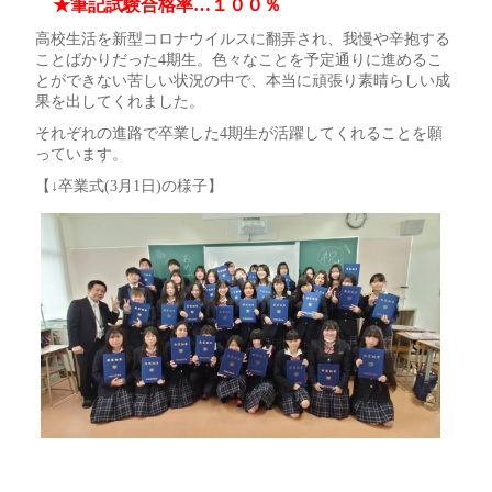
★筆記試験合格率…１００％
高校生活を新型コロナウイルスに翻弄され、我慢や辛抱する
ことばかりだった4期生。色々なことを予定通りに進めるこ
とができない苦しい状況の中で、本当に頑張り素晴らしい成
果を出してくれました。
それぞれの進路で卒業した4期生が活躍してくれることを願
っています。
【↓卒業式(3月1日)の様子】